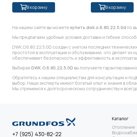
В корзину
В корзину
На нашем сайте вы можете
купить dwk.o.6.80.22.5.0d
по вы
Мы предлагаем удобные условия доставки и гибкие способ
DWK.O.6.80.22.5.0D создан с учетом последних техническ
простотой в эксплуатации и обслуживании, что делает их 
обеспечивает безопасность и эффективность в эксплуата
Выбирая
DWK.O.6.80.22.5.0D
вы получаете гарантированно
Обратитесь к нашим специалистам для консультации и под
выбор. Наши эксперты имеют богатый опыт и знания в обл
Мы стремимся к долгосроческому сотрудничеству и всегда
Каталог
Отопление
Водоснабж
+7 (925) 430-82-22