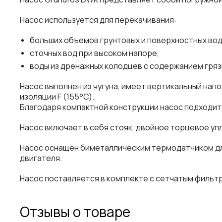
Насос используется для перекачивания:
больших объемов грунтовых и поверхностных вод
сточных вод при высоком напоре,
воды из дренажных колодцев с содержанием гряз
Насос выполнен из чугуна, имеет вертикальный на
изоляции F (155°C).
Благодаря компактной конструкции насос подходит 
Насос включает в себя стояк, двойное торцевое уп
Насос оснащен биметаллическим термодатчиком для
двигателя.
Насос поставляется в комплекте с сетчатым фильтром
Отзывы о товаре