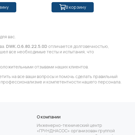
зину
В корзину
ля вас.
ва.
DWK.O.6.80.22.5.0D
отличается долговечностью,
шел все необходимые тесты и испытания, что
положительными отзывами наших клиентов.
етить на все ваши вопросы и помочь сделать правильный
 в профессионализме и компетентности нашего персонала.
О компании
Инженерно-технический центр
«ГРУНДНАСОС» организован группой