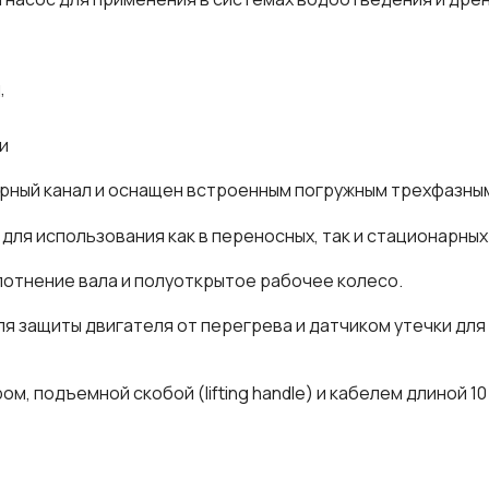
,
и
порный канал и оснащен встроенным погружным трехфазн
для использования как в переносных, так и стационарных
лотнение вала и полуоткрытое рабочее колесо.
 защиты двигателя от перегрева и датчиком утечки для
, подъемной скобой (lifting handle) и кабелем длиной 10 