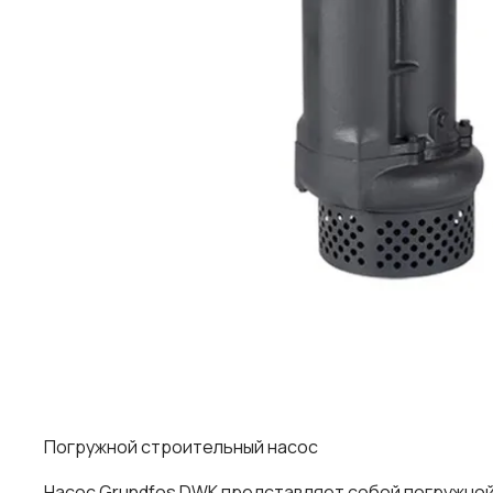
Погружной строительный насос
Насос Grundfos DWK представляет собой погружной