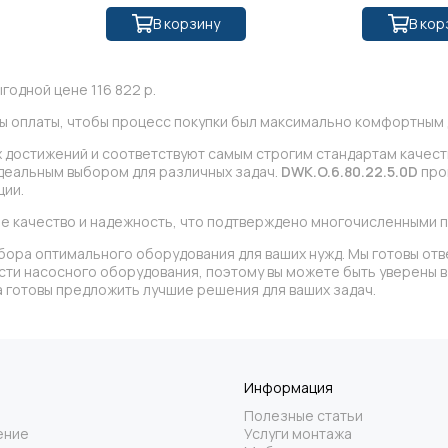
В корзину
В кор
годной цене 116 822 р.
ы оплаты, чтобы процесс покупки был максимально комфортным д
их достижений и соответствуют самым строгим стандартам качест
идеальным выбором для различных задач.
DWK.O.6.80.22.5.0D
про
ции.
е качество и надежность, что подтверждено многочисленными 
бора оптимального оборудования для ваших нужд. Мы готовы отв
асти насосного оборудования, поэтому вы можете быть уверены
 готовы предложить лучшие решения для ваших задач.
Информация
Полезные статьи
ение
Услуги монтажа