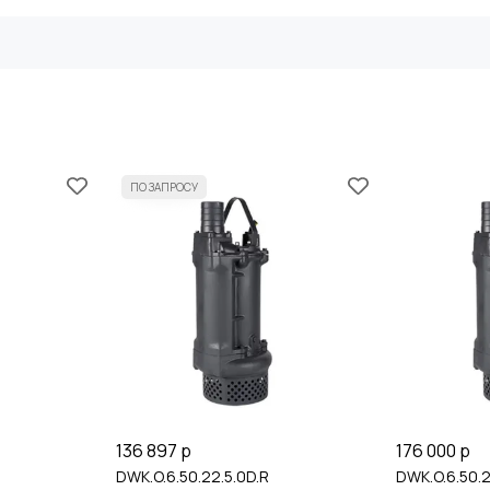
136 897 р
176 000 р
DWK.O.6.50.22.5.0D.R
DWK.O.6.50.