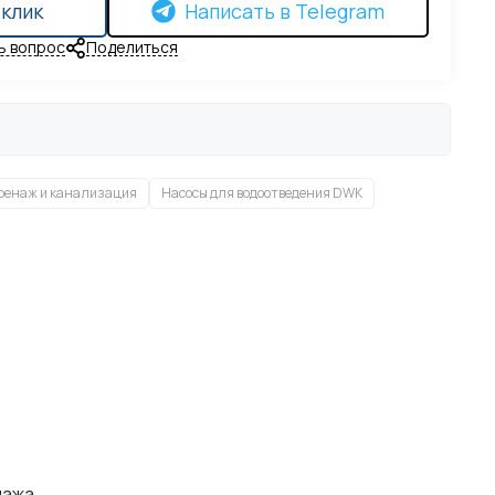
 клик
Написать в Telegram
ь вопрос
Поделиться
ренаж и канализация
Насосы для водоотведения DWK
нажа.