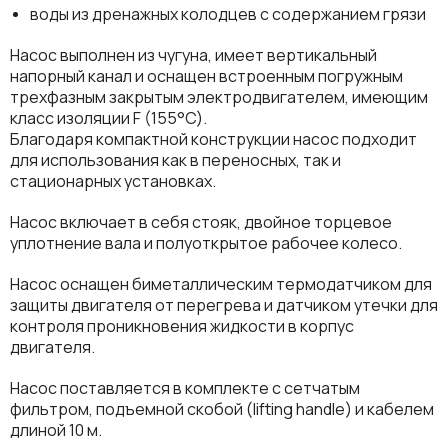
воды из дренажных колодцев с содержанием грязи
Насос выполнен из чугуна, имеет вертикальный
напорный канал и оснащен встроенным погружным
трехфазным закрытым электродвигателем, имеющим
класс изоляции F (155°C).
Благодаря компактной конструкции насос подходит
для использования как в переносных, так и
стационарных установках.
Насос включает в себя стояк, двойное торцевое
уплотнение вала и полуоткрытое рабочее колесо.
Насос оснащен биметаллическим термодатчиком для
защиты двигателя от перегрева и датчиком утечки для
контроля проникновения жидкости в корпус
двигателя.
Насос поставляется в комплекте с сетчатым
фильтром, подъемной скобой (lifting handle) и кабелем
длиной 10 м.