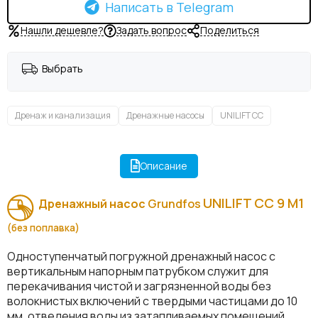
Написать в Telegram
Нашли дешевле?
Задать вопрос
Поделиться
Выбрать
Дренаж и канализация
Дренажные насосы
UNILIFT CC
Описание
UNILIFT CC 9 M1
Дренажный насос
Grundfos
(без поплавка)
Одноступенчатый погружной дренажный насос с
вертикальным напорным патрубком служит для
перекачивания чистой и загрязненной воды без
волокнистых включений с твердыми частицами до 10
мм, отведения воды из затапливаемых помещений,