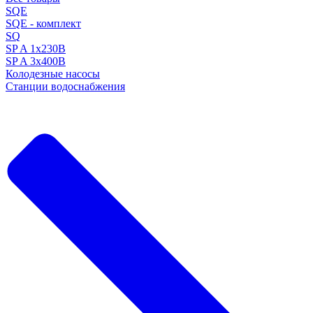
SQE
SQE - комплект
SQ
SP A 1x230В
SP A 3x400В
Колодезные насосы
Станции водоснабжения