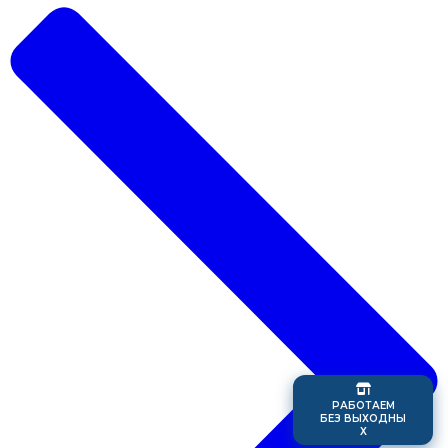
Р
А
Б
О
Т
А
Е
М
Б
Е
З
В
Ы
Х
О
Д
Н
Ы
Х