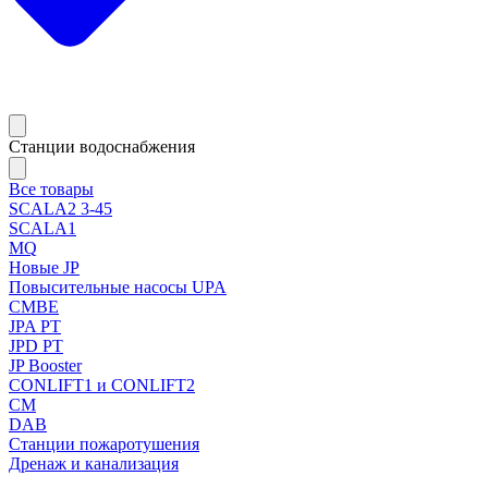
Станции водоснабжения
Все товары
SCALA2 3-45
SCALA1
MQ
Новые JP
Повысительные насосы UPA
CMBE
JPA PT
JPD PT
JP Booster
CONLIFT1 и CONLIFT2
CM
DAB
Станции пожаротушения
Дренаж и канализация