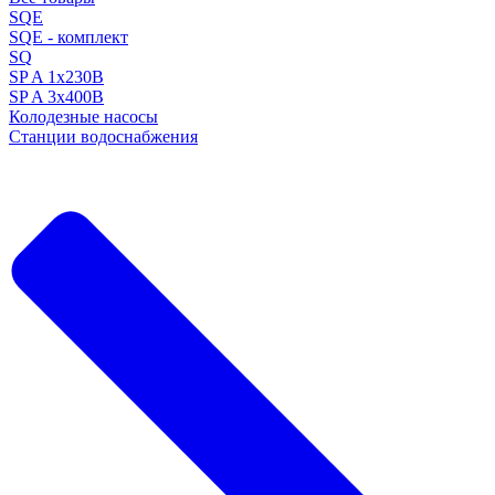
SQE
SQE - комплект
SQ
SP A 1x230В
SP A 3x400В
Колодезные насосы
Станции водоснабжения