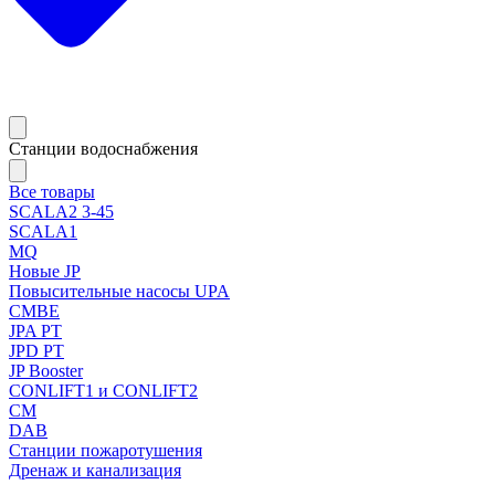
Станции водоснабжения
Все товары
SCALA2 3-45
SCALA1
MQ
Новые JP
Повысительные насосы UPA
CMBE
JPA PT
JPD PT
JP Booster
CONLIFT1 и CONLIFT2
CM
DAB
Станции пожаротушения
Дренаж и канализация