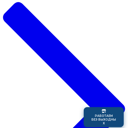
Р
А
Б
О
Т
А
Е
М
Б
Е
З
В
Ы
Х
О
Д
Н
Ы
Х