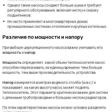
Однако такие насосы создают больше шума и требуют
регулярного обслуживания, включая чистку и смазку
подшипников.
Их часто применяют в многоквартирных домах,
промышленных системах отопления и крупных котельных.
Различие по мощности и напору
При выборе циркуляционного насоса важно учитывать его
мощность
и
напор
:
Мощность
определяет, какой объем теплоносителя насос
способен перекачивать за единицу времени. Чем больше
мощность, тем выше производительность устройства.
Напор
измеряется в метрах водяного столба (м.в.с.) и
показывает, на какую высоту насос может поднять
теплоноситель. Этот параметр критически важен для систем
с длинными трубопроводами и большим числом радиаторов.
По этим характеристикам насосы можно условно разделить