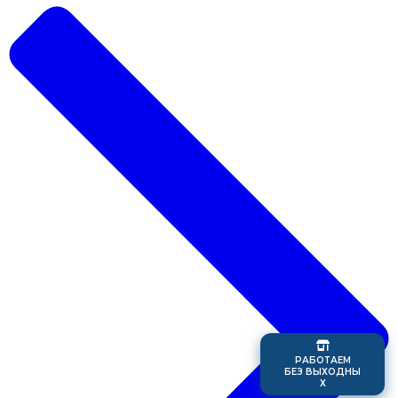
Р
А
Б
О
Т
А
Е
М
Б
Е
З
В
Ы
Х
О
Д
Н
Ы
Х