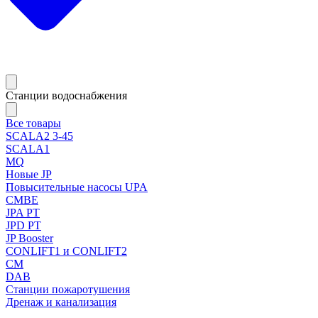
Станции водоснабжения
Все товары
SCALA2 3-45
SCALA1
MQ
Новые JP
Повысительные насосы UPA
CMBE
JPA PT
JPD PT
JP Booster
CONLIFT1 и CONLIFT2
CM
DAB
Станции пожаротушения
Дренаж и канализация