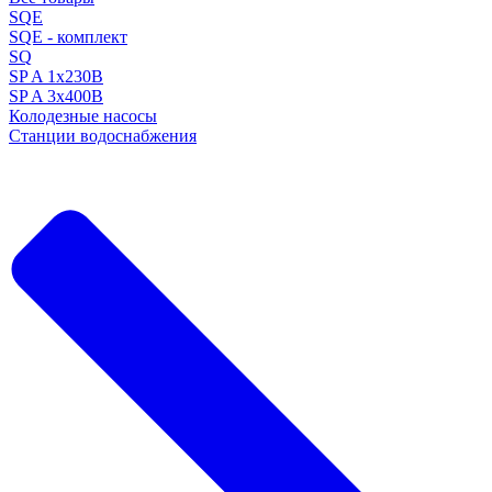
SQE
SQE - комплект
SQ
SP A 1x230В
SP A 3x400В
Колодезные насосы
Станции водоснабжения